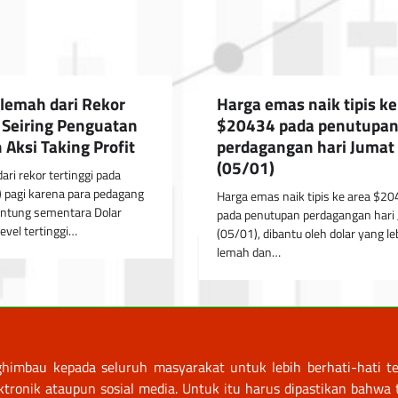
emah dari Rekor
Harga emas naik tipis ke
i Seiring Penguatan
$20434 pada penutupa
 Aksi Taking Profit
perdagangan hari Jumat
(05/01)
ari rekor tertinggi pada
 pagi karena para pedagang
Harga emas naik tipis ke area $2
ntung sementara Dolar
pada penutupan perdagangan hari
evel tertinggi…
(05/01), dibantu oleh dolar yang le
lemah dan…
himbau kepada seluruh masyarakat untuk lebih berhati-hati te
nik ataupun sosial media. Untuk itu harus dipastikan bahwa tr