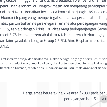
 yang dicapai minggu lalu, terutama disebabkan oleh penurunan s
a pemulihan ekonomi di Tiongkok masih ada menjelang penetapan 
ada hari Rabu. Kenaikan kecil pada kontrak berjangka AS tidak 
an Ekonomi Jepang yang memperingatkan bahwa perlambatan Tion
ambat pertumbuhan negara-negara lain melalui perdagangan yang
ri 11%, terkait dengan krisis likuiditas yang berkepanjangan. Sem
osot 5,7% ke level terendah dalam 4 tahun karena berkurangnya
n lainnya adalah Longfor Group (-5,5%), Sino Biopharmaceutical
3,1%).
ersifat informatif saja, dan tidak dimaksudkan sebagai pegangan serta keputusa
atas segala akibat yang timbul dari penyajian konten tersebut. Semua pihak yang
Ketentuan Layanan) terlebih dahulu dan dihimbau untuk melakukan analisis sec
Harga emas bergerak naik ke area $2039 pada pen
perdagangan hari Selasa 