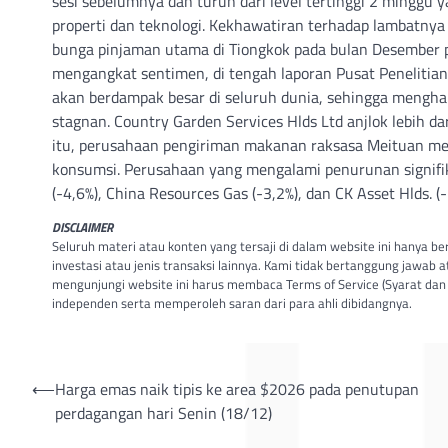
sesi sebelumnya dan turun dari level tertinggi 2 minggu
properti dan teknologi. Kekhawatiran terhadap lambatny
bunga pinjaman utama di Tiongkok pada bulan Desember p
mengangkat sentimen, di tengah laporan Pusat Peneliti
akan berdampak besar di seluruh dunia, sehingga mengh
stagnan. Country Garden Services Hlds Ltd anjlok lebih da
itu, perusahaan pengiriman makanan raksasa Meituan mer
konsumsi. Perusahaan yang mengalami penurunan signifika
(-4,6%), China Resources Gas (-3,2%), dan CK Asset Hlds. (-
DISCLAIMER
Seluruh materi atau konten yang tersaji di dalam website ini hanya b
investasi atau jenis transaksi lainnya. Kami tidak bertanggung jawab 
mengunjungi website ini harus membaca Terms of Service (Syarat dan 
independen serta memperoleh saran dari para ahli dibidangnya.
Post
⟵
Harga emas naik tipis ke area $2026 pada penutupan
perdagangan hari Senin (18/12)
navigation