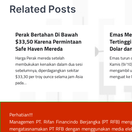
Related Posts
Perak Bertahan Di Bawah
Emas Mel
$33,50 Karena Permintaan
Tertingg
Safe Haven Mereda
Dolar dan
Harga Perak mereda setelah
Emas turun d
membukukan kenaikan dalam dua sesi
Kamis (9/10)
sebelumnya, diperdagangkan sekitar
mengambil u
$33,30 per troy ounce selama jam Asia
menguat ke l
pada…
Perhatian!!!
Managemen PT. Rifan Financindo Berjangka (PT RFB) meng
mengatasnamakan PT RFB dengan menggunakan media elektro