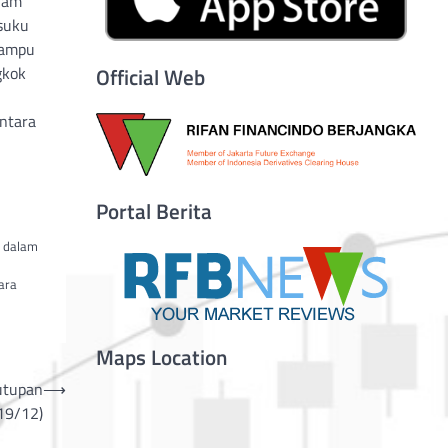
aham
suku
mampu
gkok
Official Web
entara
Portal Berita
n dalam
ara
Maps Location
utupan
⟶
(19/12)