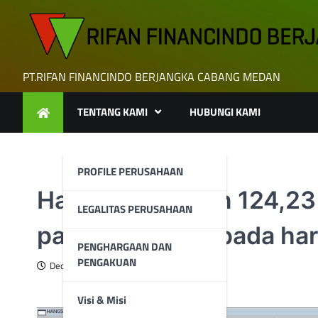
Skip
to
content
PT.RIFAN FINANCINDO BERJANGKA CABANG MEDAN
TENTANG KAMI
HUBUNGI KAMI
PROFILE PERUSAHAAN
Hang Seng turun 124,23 
LEGALITAS PERUSAHAAN
pada 16,505.01 pada hari
PENGHARGAAN DAN
PENGAKUAN
December 20, 2023
Visi & Misi