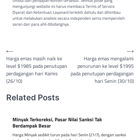
timbul dari penyajian konten tersebut. Semua pihak yang
mengunjungi website ini harus membaca Terms of Service
(Syarat dan Ketentuan Layanan) terlebih dahulu dan dihimbau
untuk melakukan analisis secara independen serta memperoleh
saran dari para ahli dibidangnya.
Post
⟵
⟶
Harga emas masih naik ke
Harga emas mengalami
navigation
level $1985 pada penutupan
penurunan ke level $1995
perdagangan hari Kamis
pada penutupan perdagangan
(26/10)
hari Senin (30/10)
Related Posts
Minyak Terkoreksi, Pasar Nilai Sanksi Tak
Berdampak Besar
Harga Minyak sedikit turun pada hari Senin (21/7), dengan sanksi