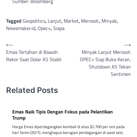
Sumber: Bloomberg
Tagged
Geopolitics
,
Lanjut
,
Market
,
Merosot:
,
Minyak
,
Newsmaker.id
,
Opec+
,
Siapa
Post
⟵
⟶
Emas Tertahan di Bawah
Minyak Lanjut Merosot:
navigation
Rekor Saat Dolar AS Stabil
OPEC+ Siap Buka Keran,
Shutdown AS Tekan
Sentimen
Related Posts
Emas Naik Tipis Dengan Fokus pada Pelantikan
Trump
Harga Emas diperdagangkan kembali di atas $2.700 per ons pada
hari Senin (20/1), menghapus kerugian perdagangan di awal sesi,