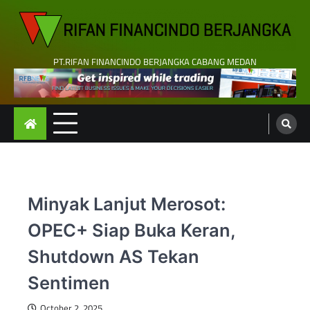
Skip
to
content
PT.RIFAN FINANCINDO BERJANGKA CABANG MEDAN
Minyak Lanjut Merosot:
OPEC+ Siap Buka Keran,
Shutdown AS Tekan
Sentimen
October 2, 2025