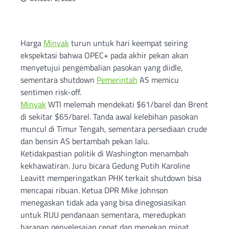
Harga
Minyak
turun untuk hari keempat seiring
ekspektasi bahwa OPEC+ pada akhir pekan akan
menyetujui pengembalian pasokan yang diidle,
sementara shutdown
Pemerintah
AS memicu
sentimen risk-off.
Minyak
WTI melemah mendekati $61/barel dan Brent
di sekitar $65/barel. Tanda awal kelebihan pasokan
muncul di Timur Tengah, sementara persediaan crude
dan bensin AS bertambah pekan lalu.
Ketidakpastian politik di Washington menambah
kekhawatiran. Juru bicara Gedung Putih Karoline
Leavitt memperingatkan PHK terkait shutdown bisa
mencapai ribuan. Ketua DPR Mike Johnson
menegaskan tidak ada yang bisa dinegosiasikan
untuk RUU pendanaan sementara, meredupkan
harapan penyelesaian cepat dan menekan minat