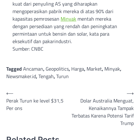
kuat dari penyuling AS yang diharapkan
mengoperasikan pabrik mereka di atas 90% dari
kapasitas pemrosesan
Minyak
mentah mereka
dengan persediaan yang rendah dan peningkatan
permintaan untuk bensin dan solar, kata para
eksekutif dan pakarindustri.
Sumber: CNBC
Tagged
Ancaman
,
Geopolitics
,
Harga
,
Market
,
Minyak
,
Newsmaker.id
,
Tengah
,
Turun
Post
⟵
⟶
Perak Turun ke level $31,5
Dolar Australia Menguat,
navigation
Per ons
Kenaikannya Tampak
Terbatas Karena Potensi Tarif
Trump
Related Posts