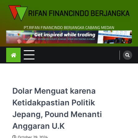
Skip
to
content
PT.RIFAN FINANCINDO BERJANGKA CABANG MEDAN
Dolar Menguat karena
Ketidakpastian Politik
Jepang, Pound Menanti
Anggaran U.K
October 29, 2024