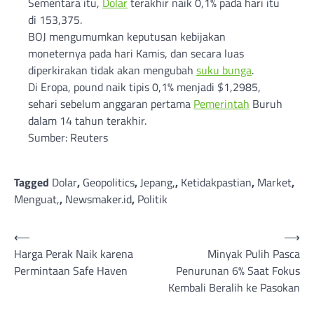
Sementara itu,
Dolar
terakhir naik 0,1% pada hari itu
di 153,375.
BOJ mengumumkan keputusan kebijakan
moneternya pada hari Kamis, dan secara luas
diperkirakan tidak akan mengubah
suku bunga
.
Di Eropa, pound naik tipis 0,1% menjadi $1,2985,
sehari sebelum anggaran pertama
Pemerintah
Buruh
dalam 14 tahun terakhir.
Sumber: Reuters
Tagged
Dolar
,
Geopolitics
,
Jepang,
,
Ketidakpastian
,
Market
,
Menguat,
,
Newsmaker.id
,
Politik
Post
⟵
⟶
Harga Perak Naik karena
Minyak Pulih Pasca
navigation
Permintaan Safe Haven
Penurunan 6% Saat Fokus
Kembali Beralih ke Pasokan