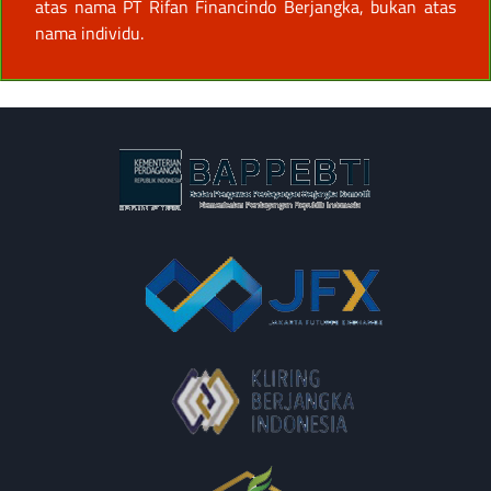
atas nama PT Rifan Financindo Berjangka, bukan atas
nama individu.