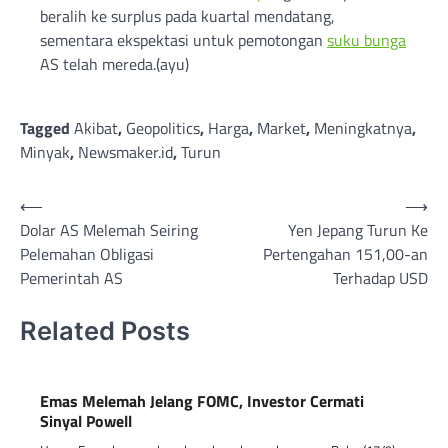
beralih ke surplus pada kuartal mendatang,
sementara ekspektasi untuk pemotongan
suku bunga
AS telah mereda.(ayu)
Tagged
Akibat
,
Geopolitics
,
Harga
,
Market
,
Meningkatnya
,
Minyak
,
Newsmaker.id
,
Turun
Post
⟵
⟶
Dolar AS Melemah Seiring
Yen Jepang Turun Ke
navigation
Pelemahan Obligasi
Pertengahan 151,00-an
Pemerintah AS
Terhadap USD
Related Posts
Emas Melemah Jelang FOMC, Investor Cermati
Sinyal Powell