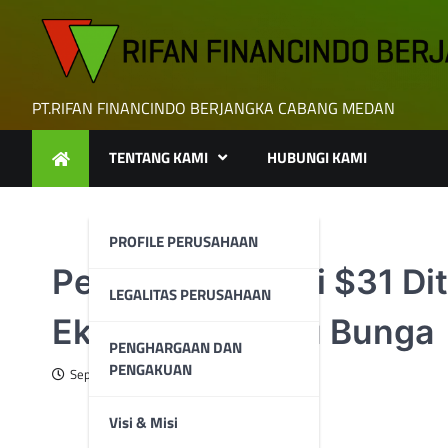
Skip
to
content
PT.RIFAN FINANCINDO BERJANGKA CABANG MEDAN
TENTANG KAMI
HUBUNGI KAMI
PROFILE PERUSAHAAN
Perak Mendekati $31 Di
LEGALITAS PERUSAHAAN
Ekspektasi Suku Bunga
PENGHARGAAN DAN
PENGAKUAN
September 17, 2024
Visi & Misi