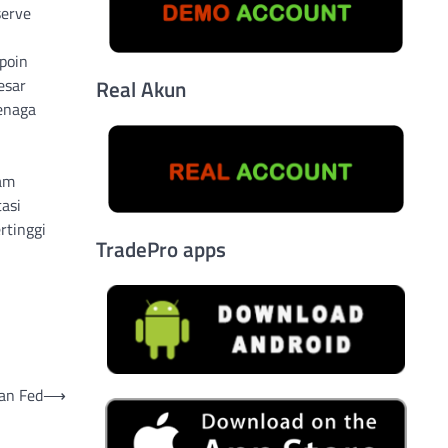
serve
poin
esar
Real Akun
enaga
am
tasi
rtinggi
TradePro apps
an Fed
⟶