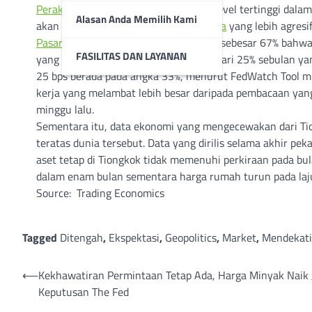
Perak
naik mendekati $31, mencapai level tertinggi dala
Alasan Anda Memilih Kami
akan memilih pemangkasan
suku bunga
yang lebih agresi
Pasar
saat ini memperkirakan peluang sebesar 67% bah
FASILITAS DAN LAYANAN
yang lebih besar pada hari Rabu, naik dari 25% sebulan 
25 bps berada pada angka 33%, menurut FedWatch Tool mi
kerja yang melambat lebih besar daripada pembacaan yang 
minggu lalu.
Sementara itu, data ekonomi yang mengecewakan dari T
teratas dunia tersebut. Data yang dirilis selama akhir pe
aset tetap di Tiongkok tidak memenuhi perkiraan pada bul
dalam enam bulan sementara harga rumah turun pada laju
Source: Trading Economics
Tagged
Ditengah
,
Ekspektasi
,
Geopolitics
,
Market
,
Mendekati
Post
⟵
Kekhawatiran Permintaan Tetap Ada, Harga Minyak Naik 
Keputusan The Fed
navigation