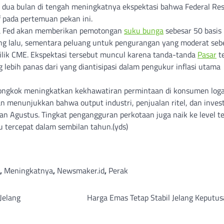
m dua bulan di tengah meningkatnya ekspektasi bahwa Federal Re
f pada pertemuan pekan ini.
wa Fed akan memberikan pemotongan
suku bunga
sebesar 50 basis 
yang lalu, sementara peluang untuk pengurangan yang moderat seb
lik CME. Ekspektasi tersebut muncul karena tanda-tanda
Pasar
t
lebih panas dari yang diantisipasi dalam pengukur inflasi utama
iongkok meningkatkan kekhawatiran permintaan di konsumen log
kan menunjukkan bahwa output industri, penjualan ritel, dan inves
an Agustus. Tingkat pengangguran perkotaan juga naik ke level te
 tercepat dalam sembilan tahun.(yds)
,
Meningkatnya
,
Newsmaker.id
,
Perak
Jelang
Harga Emas Tetap Stabil Jelang Keputus