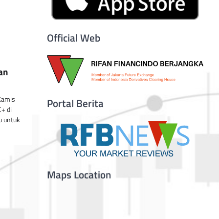
Official Web
an
 Kamis
Portal Berita
+ di
u untuk
Maps Location