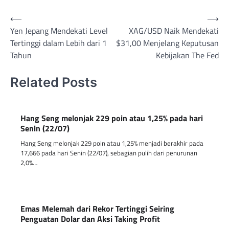
Post
⟵
⟶
Yen Jepang Mendekati Level
XAG/USD Naik Mendekati
navigation
Tertinggi dalam Lebih dari 1
$31,00 Menjelang Keputusan
Tahun
Kebijakan The Fed
Related Posts
Hang Seng melonjak 229 poin atau 1,25% pada hari
Senin (22/07)
Hang Seng melonjak 229 poin atau 1,25% menjadi berakhir pada
17,666 pada hari Senin (22/07), sebagian pulih dari penurunan
2,0%…
Emas Melemah dari Rekor Tertinggi Seiring
Penguatan Dolar dan Aksi Taking Profit