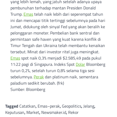
yang lebih lemah, yang jatuh setelah adanya upaya
pembunuhan terhadap mantan Presiden Donald
Trump.
Emas
telah naik lebih dari seperempat tahun
ini dan mencapai titik tertinggi sebelumnya pada hari
Jumat, didukung oleh sinyal Fed yang akan beralih ke
pelonggaran moneter. Pembelian bank sentral dan
permintaan safe haven yang kuat karena konflik di
Timur Tengah dan Ukraina telah membantu kenaikan
tersebut. Minat dari investor ritel juga meningkat.
Emas
spot naik 0,3% menjadi $2.585,49 pada pukul
11:22 pagi di Singapura. Indeks Spot
Dolar
Bloomberg
turun 0,2%, setelah turun 0,8% selama tiga sesi
sebelumnya.
Perak
dan platinum naik, sementara
paladium sedikit berubah. (frk)
Sumber: Bloomberg
Tagged
Catatkan
,
Emas–perak
,
Geopolitics
,
Jelang
,
Keputusan
,
Market
,
Newsmaker.id
,
Rekor