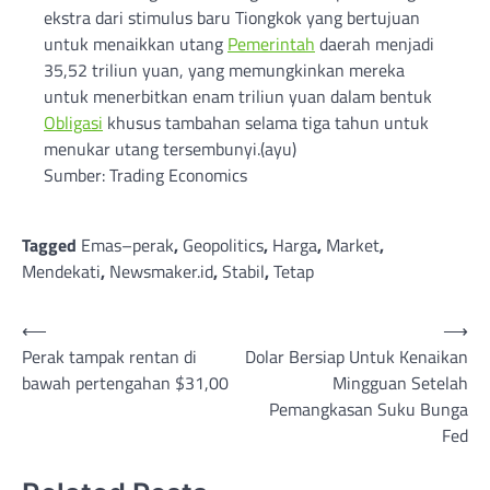
ekstra dari stimulus baru Tiongkok yang bertujuan
untuk menaikkan utang
Pemerintah
daerah menjadi
35,52 triliun yuan, yang memungkinkan mereka
untuk menerbitkan enam triliun yuan dalam bentuk
Obligasi
khusus tambahan selama tiga tahun untuk
menukar utang tersembunyi.(ayu)
Sumber: Trading Economics
Tagged
Emas–perak
,
Geopolitics
,
Harga
,
Market
,
Mendekati
,
Newsmaker.id
,
Stabil
,
Tetap
Post
⟵
⟶
Perak tampak rentan di
Dolar Bersiap Untuk Kenaikan
navigation
bawah pertengahan $31,00
Mingguan Setelah
Pemangkasan Suku Bunga
Fed