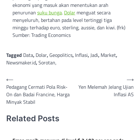
ekonomi yang masuk akan menentukan arah
penurunan
suku bunga
.
Dolar
menguat secara
menyeluruh, bertahan pada level tertinggi tiga
minggu terhadap euro, sterling, aussie, dan kiwi. (frk)
Sumber: Trading Economics
Tagged
Data
,
Dolar
,
Geopolitics
,
Inflasi
,
Jadi
,
Market
,
Newsmaker.id
,
Sorotan,
Post
⟵
⟶
Pedagang Cermati Pola Risk-
Yen Melemah Jelang Ujian
navigation
On dan Badai Francine, Harga
Inflasi AS
Minyak Stabil
Related Posts