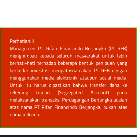
Perhatian!!!
Managemen PT. Rifan Financindo Berjangka (PT RFB)
menghimbau kepada seluruh masyarakat untuk lebih
berhati-hati terhadap beberapa bentuk penipuan yang
berkedok investasi mengatasnamakan PT RFB dengan
menggunakan media elektronik ataupun sosial media.
Untuk itu harus dipastikan bahwa transfer dana ke
rekening tujuan (Segregated Account) guna
melaksanakan transaksi Perdagangan Berjangka adalah
atas nama PT Rifan Financindo Berjangka, bukan atas
nama individu.