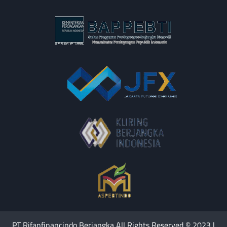
PT Rifanfinancindo Berjangka All Rights Reserved © 2023 |