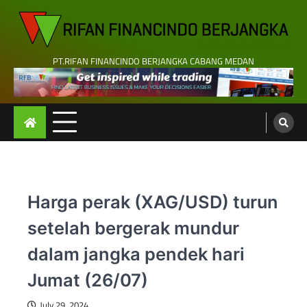
Skip
to
content
PT.RIFAN FINANCINDO BERJANGKA CABANG MEDAN
Harga perak (XAG/USD) turun
setelah bergerak mundur
dalam jangka pendek hari
Jumat (26/07)
July 29, 2024