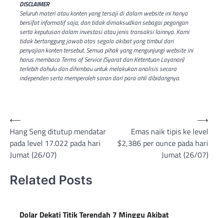
DISCLAIMER
Seluruh materi atau konten yang tersaji di dalam website ini hanya
bersifat informatif saja, dan tidak dimaksudkan sebagai pegangan
serta keputusan dalam investasi atau jenis transaksi lainnya. Kami
tidak bertanggung jawab atas segala akibat yang timbul dari
penyajian konten tersebut. Semua pihak yang mengunjungi website ini
harus membaca Terms of Service (Syarat dan Ketentuan Layanan)
terlebih dahulu dan dihimbau untuk melakukan analisis secara
independen serta memperoleh saran dari para ahli dibidangnya.
Post
⟵
⟶
Hang Seng ditutup mendatar
Emas naik tipis ke level
navigation
pada level 17.022 pada hari
$2,386 per ounce pada hari
Jumat (26/07)
Jumat (26/07)
Related Posts
Dolar Dekati Titik Terendah 7 Minggu Akibat