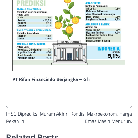
PT Rifan Financindo Berjangka – Gfr
Post
⟵
⟶
IHSG Diprediksi Muram Akhir
Kondisi Makroekonom, Harga
navigation
Pekan Ini
Emas Masih Menurun.
Related Posts