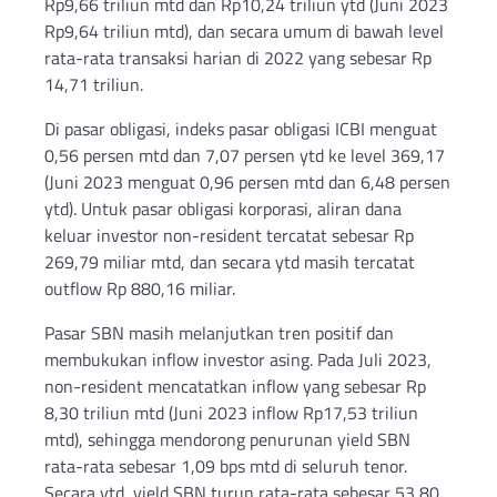
Rp9,66 triliun mtd dan Rp10,24 triliun ytd (Juni 2023
Rp9,64 triliun mtd), dan secara umum di bawah level
rata-rata transaksi harian di 2022 yang sebesar Rp
14,71 triliun.
Di pasar obligasi, indeks pasar obligasi ICBI menguat
0,56 persen mtd dan 7,07 persen ytd ke level 369,17
(Juni 2023 menguat 0,96 persen mtd dan 6,48 persen
ytd). Untuk pasar obligasi korporasi, aliran dana
keluar investor non-resident tercatat sebesar Rp
269,79 miliar mtd, dan secara ytd masih tercatat
outflow Rp 880,16 miliar.
Pasar SBN masih melanjutkan tren positif dan
membukukan inflow investor asing. Pada Juli 2023,
non-resident mencatatkan inflow yang sebesar Rp
8,30 triliun mtd (Juni 2023 inflow Rp17,53 triliun
mtd), sehingga mendorong penurunan yield SBN
rata-rata sebesar 1,09 bps mtd di seluruh tenor.
Secara ytd, yield SBN turun rata-rata sebesar 53,80