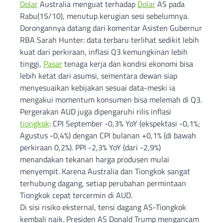
Dolar
Australia menguat terhadap
Dolar
AS pada
Rabu(15/10), menutup kerugian sesi sebelumnya.
Dorongannya datang dari komentar Asisten Gubernur
RBA Sarah Hunter: data terbaru terlihat sedikit lebih
kuat dari perkiraan, inflasi Q3 kemungkinan lebih
tinggi,
Pasar
tenaga kerja dan kondisi ekonomi bisa
lebih ketat dari asumsi, sementara dewan siap
menyesuaikan kebijakan sesuai data-meski ia
mengakui momentum konsumen bisa melemah di Q3.
Pergerakan AUD juga dipengaruhi rilis inflasi
tiongkok
: CPI September -0,3% YoY (ekspektasi -0,1%;
Agustus -0,4%) dengan CPI bulanan +0,1% (di bawah
perkiraan 0,2%). PPI -2,3% YoY (dari -2,9%)
menandakan tekanan harga produsen mulai
menyempit. Karena Australia dan Tiongkok sangat
terhubung dagang, setiap perubahan permintaan
Tiongkok cepat tercermin di AUD.
Di sisi risiko eksternal, tensi dagang AS-Tiongkok
kembali naik. Presiden AS Donald Trump mengancam