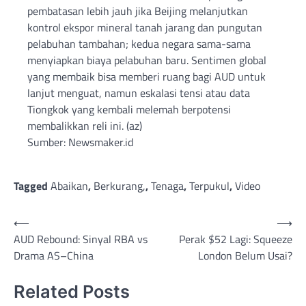
pembatasan lebih jauh jika Beijing melanjutkan
kontrol ekspor mineral tanah jarang dan pungutan
pelabuhan tambahan; kedua negara sama-sama
menyiapkan biaya pelabuhan baru. Sentimen global
yang membaik bisa memberi ruang bagi AUD untuk
lanjut menguat, namun eskalasi tensi atau data
Tiongkok yang kembali melemah berpotensi
membalikkan reli ini. (az)
Sumber: Newsmaker.id
Tagged
Abaikan
,
Berkurang,
,
Tenaga
,
Terpukul
,
Video
Post
⟵
⟶
AUD Rebound: Sinyal RBA vs
Perak $52 Lagi: Squeeze
navigation
Drama AS–China
London Belum Usai?
Related Posts