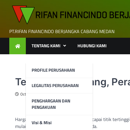
Skip
to
content
PT.RIFAN FINANCINDO BERJANGKA CABANG MEDAN
TENTANG KAMI
HUBUNGI KAMI
PROFILE PERUSAHAAN
Tekanan Berkurang, Per
LEGALITAS PERUSAHAAN
October 14, 2025
PENGHARGAAN DAN
PENGAKUAN
Harga
Perak
spot merosot setelah mencapai titik tertingg
Visi & Misi
mulai menunjukkan tanda-tanda mereda.