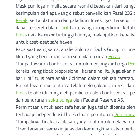
Meskipun logam mulia secara resmi dibebaskan dari pung
kesimpulan dari apa yang disebut penyelidikan Pasal 232
Perak
, serta platinum dan paladium. Investigasi terseb
dapat terseret dalam
Tarif
baru, yang memperburuk keta
Emas
naik ke rekor tertinggi lainnya, melanjutkan kenai
untuk aset-aset safe haven.
Pada saat yang sama, analis Goldman Sachs Group Inc. me
likuid yang berukuran sepersembilan ukuran
Emas
.
“Tanpa tawaran bank sentral untuk menjangkar harga
Pe
koreksi yang tidak proporsional, karena hal itu juga aka
baru ini,” tulis para analis Goldman dalam sebuah catatan.
Empat logam mulia utama telah melonjak antara 57% dan 
Emas
telah didukung oleh pembelian oleh bank sentral, p
dan penurunan
suku bunga
oleh Federal Reserve AS.
Permintaan untuk aset safe haven juga telah dibantu ol
terhadap independensi The Fed, dan penutupan
Pemerint
“Tampaknya tidak ada alasan yang kuat untuk melawan t
“Tren tersebut semakin jelas dan kemungkinan akan berl