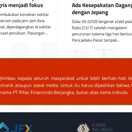
gris menjadi fokus
Ada Kesepakatan Dagan
dengan Jepang
mbukukan kenaikan sekitar
persen pada jam-jam Asia
Dolar AS (USD) bergerak stabil pad
mat, diperdagangkan di sekitar
Rabu (23/7) setelah mengalami
 saat penulisan. Pasangan…
penurunan selama tiga hari berturu
Para pelaku Pasar tampak…
himbau kepada seluruh masyarakat untuk lebih berhati-hati te
nik ataupun sosial media. Untuk itu harus dipastikan bahwa tr
nama PT Rifan Financindo Berjangka, bukan atas nama individu.