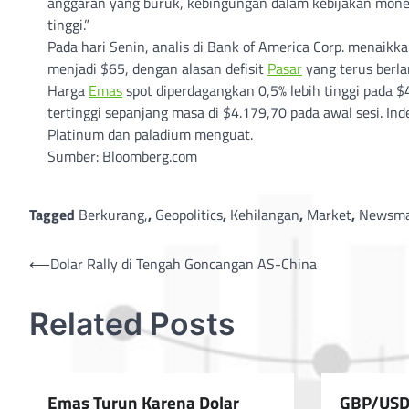
anggaran yang buruk, kebingungan dalam kebijakan mon
tinggi.”
Pada hari Senin, analis di Bank of America Corp. menaikk
menjadi $65, dengan alasan defisit
Pasar
yang terus berla
Harga
Emas
spot diperdagangkan 0,5% lebih tinggi pada $
tertinggi sepanjang masa di $4.179,70 pada awal sesi. In
Platinum dan paladium menguat.
Sumber: Bloomberg.com
Tagged
Berkurang,
,
Geopolitics
,
Kehilangan
,
Market
,
Newsma
Post
⟵
Dolar Rally di Tengah Goncangan AS-China
navigation
Related Posts
Emas Turun Karena Dolar
GBP/USD