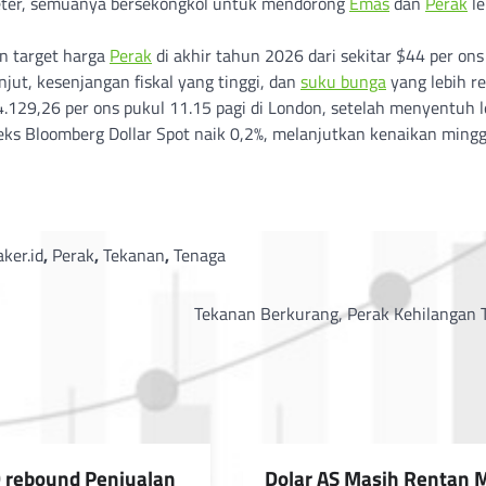
eter, semuanya bersekongkol untuk mendorong
Emas
dan
Perak
le
an target harga
Perak
di akhir tahun 2026 dari sekitar $44 per ons
njut, kesenjangan fiskal yang tinggi, dan
suku bunga
yang lebih r
4.129,26 per ons pukul 11.15 pagi di London, setelah menyentuh l
deks Bloomberg Dollar Spot naik 0,2%, melanjutkan kenaikan mingg
ker.id
,
Perak
,
Tekanan
,
Tenaga
Tekanan Berkurang, Perak Kehilangan 
 rebound Penjualan
Dolar AS Masih Rentan 