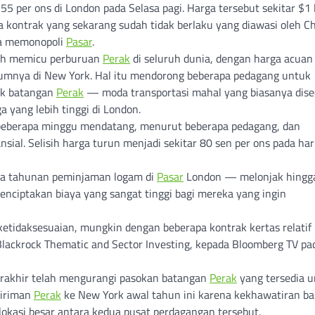
55 per ons di London pada Selasa pagi. Harga tersebut sekitar $1 
a kontrak yang sekarang sudah tidak berlaku yang diawasi oleh C
aha memonopoli
Pasar
.
lah memicu perburuan
Perak
di seluruh dunia, dengan harga acuan
elumnya di New York. Hal itu mendorong beberapa pedagang untuk
uk batangan
Perak
— moda transportasi mahal yang biasanya dise
yang lebih tinggi di London.
beberapa minggu mendatang, menurut beberapa pedagang, dan
sial. Selisih harga turun menjadi sekitar 80 sen per ons pada har
a tahunan peminjaman logam di
Pasar
London — melonjak hingga
menciptakan biaya yang sangat tinggi bagi mereka yang ingin
etidaksesuaian, mungkin dengan beberapa kontrak kertas relatif
 Blackrock Thematic and Sector Investing, kepada Bloomberg TV pa
erakhir telah mengurangi pasokan batangan
Perak
yang tersedia 
giriman
Perak
ke New York awal tahun ini karena kekhawatiran b
okasi besar antara kedua pusat perdagangan tersebut.