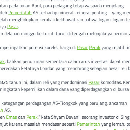
utan pada bulan April, para pedagang tetap waspada menjelang
 oleh
Pemerintah
AS terhadap mineral-mineral penting—yang me
ut telah menghidupkan kembali kekhawatiran bahwa logam-logam te
tnya
Pasar
.
kan delapan minggu berturut-turut di tengah melonjaknya permin
mperingatkan potensi koreksi harga di
Pasar
Perak
yang relatif ti
rak
, bahkan penurunan sementara dalam arus investasi dapat me
n meredakan ketatnya London yang mendorong sebagian besar reli 
82% tahun ini, dalam reli yang mendominasi
Pasar
komoditas. Ke
eningkatan kepemilikan dalam dana yang diperdagangkan di bursa 
eh ketegangan perdagangan AS-Tiongkok yang berulang, ancaman
ah
AS.
ren
Emas
dan
Perak
,” kata Shyam Devani, seorang investor di Sing
anjut karena masalah mendasar seperti
Pemerintah
yang lemah, po