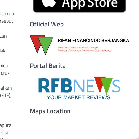
ncakup
rsebut
Official Web
taan
dak
Portal Berita
micu
baru-
naikan
(ETF),
Maps Location
apura.
sisi