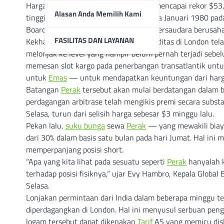
Harga
Perak
spot turun 1,6%, setelah mencapai rekor $53,
Alasan Anda Memilih Kami
tinggi dari puncak yang ditetapkan pada Januari 1980 pad
Board of Trade, ketika miliarder Hunt bersaudara berus
FASILITAS DAN LAYANAN
Kekhawatiran tentang kurangnya likuiditas di London te
melonjak ke level yang hampir belum pernah terjadi seb
memesan slot kargo pada penerbangan transatlantik unt
untuk
Emas
— untuk mendapatkan keuntungan dari harga 
Batangan
Perak
tersebut akan mulai berdatangan dalam 
perdagangan arbitrase telah mengikis premi secara substan
Selasa, turun dari selisih harga sebesar $3 minggu lalu.
Pekan lalu,
suku bunga
sewa
Perak
— yang mewakili biay
dari 30% dalam basis satu bulan pada hari Jumat. Hal ini 
memperpanjang posisi short.
“Apa yang kita lihat pada sesuatu seperti
Perak
hanyalah k
terhadap posisi fisiknya,” ujar Evy Hambro, Kepala Global
Selasa.
Lonjakan permintaan dari India dalam beberapa minggu t
diperdagangkan di London. Hal ini menyusul serbuan pen
logam tersebut dapat dikenakan
Tarif
AS yang memicu disl