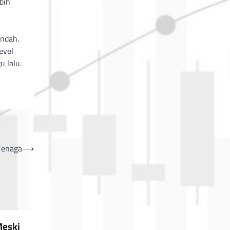
bih
endah.
evel
u lalu.
Tenaga
⟶
Meski