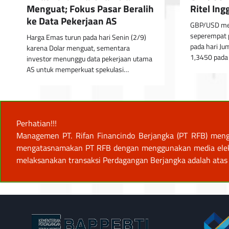
Menguat; Fokus Pasar Beralih
Ritel Ing
ke Data Pekerjaan AS
GBP/USD me
seperempat 
Harga Emas turun pada hari Senin (2/9)
pada hari Ju
karena Dolar menguat, sementara
1,3450 pada
investor menunggu data pekerjaan utama
AS untuk memperkuat spekulasi…
Perhatian!!!
Managemen PT. Rifan Financindo Berjangka (PT RFB) meng
mengatasnamakan PT RFB dengan menggunakan media elektro
melaksanakan transaksi Perdagangan Berjangka adalah atas 