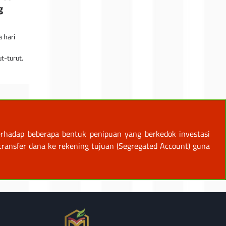
g
a hari
t-turut.
rhadap beberapa bentuk penipuan yang berkedok investasi
ansfer dana ke rekening tujuan (Segregated Account) guna