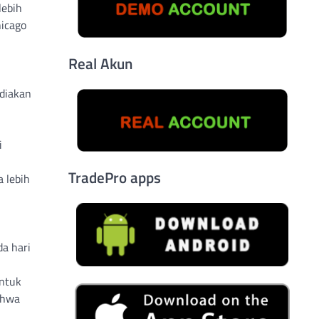
lebih
hicago
Real Akun
diakan
i
TradePro apps
 lebih
da hari
untuk
ahwa