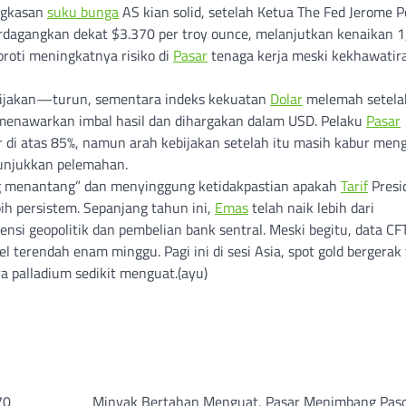
ngkasan
suku bunga
AS kian solid, setelah Ketua The Fed Jerome P
rdagangkan dekat $3.370 per troy ounce, melanjutkan kenaikan 1
roti meningkatnya risiko di
Pasar
tenaga kerja meski kekhawatir
ebijakan—turun, sementara indeks kekuatan
Dolar
melemah setela
menawarkan imbal hasil dan dihargakan dalam USD. Pelaku
Pasar
r di atas 85%, namun arah kebijakan setelah itu masih kabur men
nunjukkan pelemahan.
ng menantang” dan menyinggung ketidakpastian apakah
Tarif
Presi
ih persistem. Sepanjang tahun ini,
Emas
telah naik lebih dari
ensi geopolitik dan pembelian bank sentral. Meski begitu, data CF
terendah enam minggu. Pagi ini di sesi Asia, spot gold bergerak 
a palladium sedikit menguat.(ayu)
70
Minyak Bertahan Menguat, Pasar Menimbang Pas