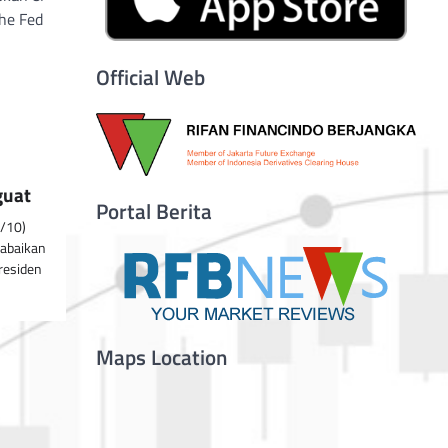
he Fed
Official Web
guat
Portal Berita
3/10)
abaikan
Presiden
Maps Location