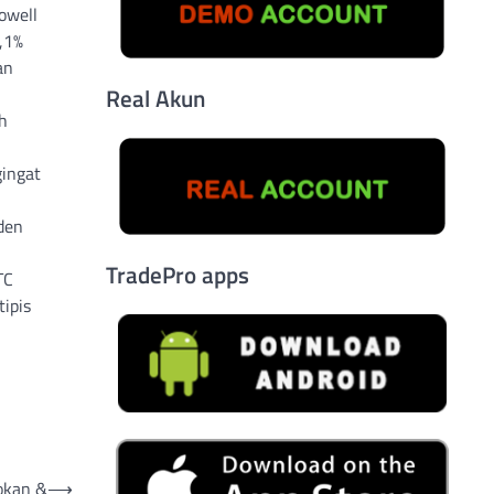
owell
,1%
an
Real Akun
h
gingat
den
TradePro apps
TC
tipis
okan &
⟶