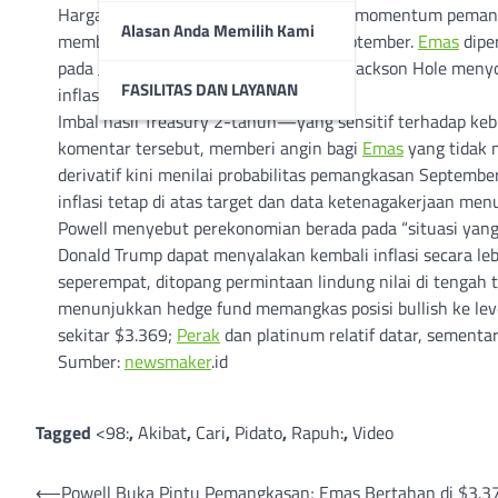
Harga
Emas
bertahan menguat seiring momentum pema
Alasan Anda Memilih Kami
membuka peluang penurunan pada September.
Emas
dipe
pada Jumat ketika Powell di panggung Jackson Hole menyo
FASILITAS DAN LAYANAN
inflasi masih ada.
Imbal hasil Treasury 2-tahun—yang sensitif terhadap k
komentar tersebut, memberi angin bagi
Emas
yang tidak 
derivatif kini menilai probabilitas pemangkasan Septembe
inflasi tetap di atas target dan data ketenagakerjaan me
Powell menyebut perekonomian berada pada “situasi ya
Donald Trump dapat menyalakan kembali inflasi secara leb
seperempat, ditopang permintaan lindung nilai di tengah t
menunjukkan hedge fund memangkas posisi bullish ke level 
sekitar $3.369;
Perak
dan platinum relatif datar, sementar
Sumber:
newsmaker
.id
Tagged
<98:
,
Akibat
,
Cari
,
Pidato
,
Rapuh:
,
Video
Post
⟵
Powell Buka Pintu Pemangkasan; Emas Bertahan di $3.3