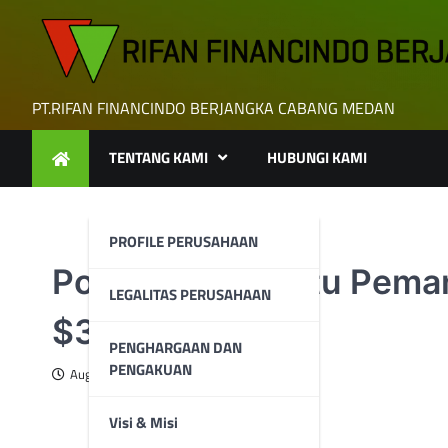
Skip
to
content
PT.RIFAN FINANCINDO BERJANGKA CABANG MEDAN
TENTANG KAMI
HUBUNGI KAMI
PROFILE PERUSAHAAN
Powell Buka Pintu Pema
LEGALITAS PERUSAHAAN
$3.370
PENGHARGAAN DAN
PENGAKUAN
August 25, 2025
Visi & Misi