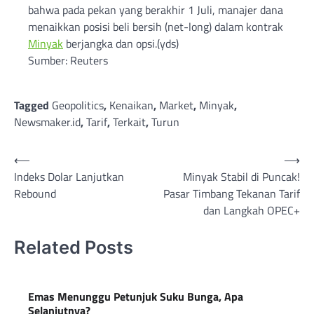
bahwa pada pekan yang berakhir 1 Juli, manajer dana
menaikkan posisi beli bersih (net-long) dalam kontrak
Minyak
berjangka dan opsi.(yds)
Sumber: Reuters
Tagged
Geopolitics
,
Kenaikan
,
Market
,
Minyak
,
Newsmaker.id
,
Tarif
,
Terkait
,
Turun
Post
⟵
⟶
Indeks Dolar Lanjutkan
Minyak Stabil di Puncak!
navigation
Rebound
Pasar Timbang Tekanan Tarif
dan Langkah OPEC+
Related Posts
Emas Menunggu Petunjuk Suku Bunga, Apa
Selanjutnya?