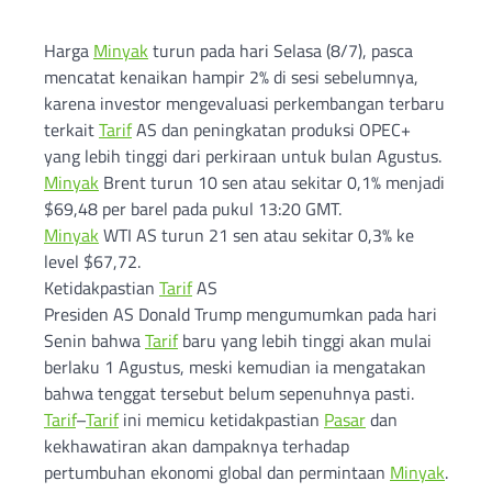
Harga
Minyak
turun pada hari Selasa (8/7), pasca
mencatat kenaikan hampir 2% di sesi sebelumnya,
karena investor mengevaluasi perkembangan terbaru
terkait
Tarif
AS dan peningkatan produksi OPEC+
yang lebih tinggi dari perkiraan untuk bulan Agustus.
Minyak
Brent turun 10 sen atau sekitar 0,1% menjadi
$69,48 per barel pada pukul 13:20 GMT.
Minyak
WTI AS turun 21 sen atau sekitar 0,3% ke
level $67,72.
Ketidakpastian
Tarif
AS
Presiden AS Donald Trump mengumumkan pada hari
Senin bahwa
Tarif
baru yang lebih tinggi akan mulai
berlaku 1 Agustus, meski kemudian ia mengatakan
bahwa tenggat tersebut belum sepenuhnya pasti.
Tarif
–
Tarif
ini memicu ketidakpastian
Pasar
dan
kekhawatiran akan dampaknya terhadap
pertumbuhan ekonomi global dan permintaan
Minyak
.