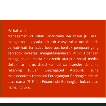
Perhatian!!!
Managemen PT. Rifan Financindo Berjangka (PT RFB)
menghimbau kepada seluruh masyarakat untuk lebih
berhati-hati terhadap beberapa bentuk penipuan yang
berkedok investasi mengatasnamakan PT RFB dengan
menggunakan media elektronik ataupun sosial media.
Untuk itu harus dipastikan bahwa transfer dana ke
rekening tujuan (Segregated Account) guna
melaksanakan transaksi Perdagangan Berjangka adalah
atas nama PT Rifan Financindo Berjangka, bukan atas
nama individu.