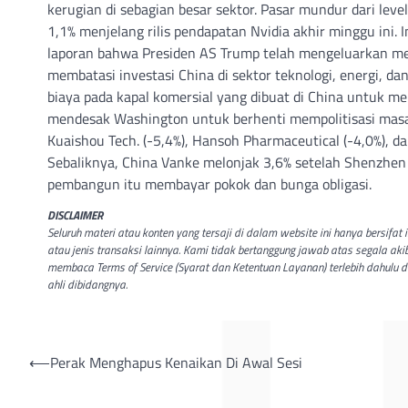
kerugian di sebagian besar sektor. Pasar mundur dari level
1,1% menjelang rilis pendapatan Nvidia akhir minggu ini
laporan bahwa Presiden AS Trump telah mengeluarkan 
membatasi investasi China di sektor teknologi, energi, 
biaya pada kapal komersial yang dibuat di China untuk me
mendesak Washington untuk berhenti mempolitisasi masa
Kuaishou Tech. (-5,4%), Hansoh Pharmaceutical (-4,0%), d
Sebaliknya, China Vanke melonjak 3,6% setelah Shenzhe
pembangun itu membayar pokok dan bunga obligasi.
DISCLAIMER
Seluruh materi atau konten yang tersaji di dalam website ini hanya bersifa
atau jenis transaksi lainnya. Kami tidak bertanggung jawab atas segala aki
membaca Terms of Service (Syarat dan Ketentuan Layanan) terlebih dahulu 
ahli dibidangnya.
Post
⟵
Perak Menghapus Kenaikan Di Awal Sesi
navigation