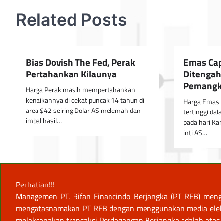
Related Posts
Bias Dovish The Fed, Perak
Emas Cap
Pertahankan Kilaunya
Ditengah
Pemangk
Harga Perak masih mempertahankan
kenaikannya di dekat puncak 14 tahun di
Harga Emas 
area $42 seiring Dolar AS melemah dan
tertinggi dal
imbal hasil…
pada hari Ka
inti AS…
Perhatian!!!
Managemen PT. Rifan Financindo Berjangka (PT RFB) meng
mengatasnamakan PT RFB dengan menggunakan media elektro
melaksanakan transaksi Perdagangan Berjangka adalah atas 