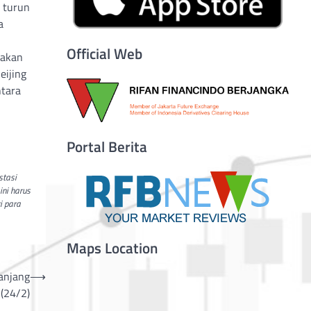
i turun
a
Official Web
nakan
eijing
ntara
Portal Berita
stasi
ini harus
i para
Maps Location
anjang
⟶
(24/2)