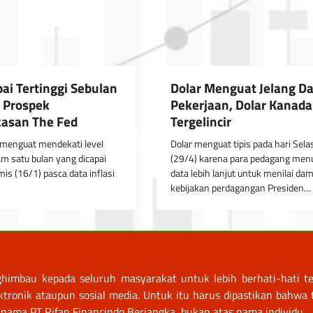
ai Tertinggi Sebulan
Dolar Menguat Jelang D
 Prospek
Pekerjaan, Dolar Kanada
asan The Fed
Tergelincir
menguat mendekati level
Dolar menguat tipis pada hari Sela
am satu bulan yang dicapai
(29/4) karena para pedagang me
mis (16/1) pasca data inflasi
data lebih lanjut untuk menilai da
kebijakan perdagangan Presiden…
himbau kepada seluruh masyarakat untuk lebih berhati-hati te
nik ataupun sosial media. Untuk itu harus dipastikan bahwa tr
nama PT Rifan Financindo Berjangka, bukan atas nama individu.