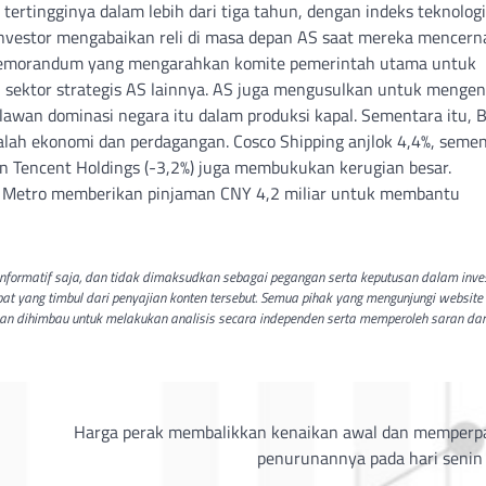
 tertingginya dalam lebih dari tiga tahun, dengan indeks teknolog
. Investor mengabaikan reli di masa depan AS saat mereka mencern
memorandum yang mengarahkan komite pemerintah utama untuk
dan sektor strategis AS lainnya. AS juga mengusulkan untuk menge
lawan dominasi negara itu dalam produksi kapal. Sementara itu, B
lah ekonomi dan perdagangan. Cosco Shipping anjlok 4,4%, seme
an Tencent Holdings (-3,2%) juga membukukan kerugian besar.
n Metro memberikan pinjaman CNY 4,2 miliar untuk membantu
t informatif saja, dan tidak dimaksudkan sebagai pegangan serta keputusan dalam inve
bat yang timbul dari penyajian konten tersebut. Semua pihak yang mengunjungi website 
dan dihimbau untuk melakukan analisis secara independen serta memperoleh saran dar
Harga perak membalikkan kenaikan awal dan memperp
penurunannya pada hari senin 