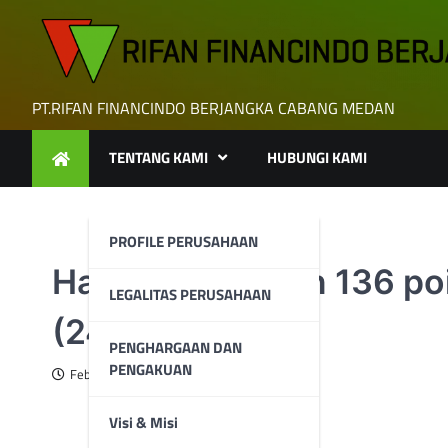
Skip
to
content
PT.RIFAN FINANCINDO BERJANGKA CABANG MEDAN
TENTANG KAMI
HUBUNGI KAMI
PROFILE PERUSAHAAN
Hang Seng turun 136 poi
LEGALITAS PERUSAHAAN
(24/2)
PENGHARGAAN DAN
PENGAKUAN
February 25, 2025
Visi & Misi