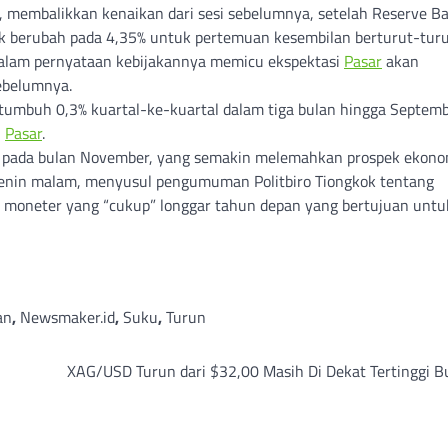
, membalikkan kenaikan dari sesi sebelumnya, setelah Reserve Ba
k berubah pada 4,35% untuk pertemuan kesembilan berturut-turu
 dalam pernyataan kebijakannya memicu ekspektasi
Pasar
akan
sebelumnya.
tumbuh 0,3% kuartal-ke-kuartal dalam tiga bulan hingga Septemb
h
Pasar
.
jam pada bulan November, yang semakin melemahkan prospek ekono
Senin malam, menyusul pengumuman Politbiro Tiongkok tentang
kan moneter yang “cukup” longgar tahun depan yang bertujuan untu
an
,
Newsmaker.id
,
Suku
,
Turun
XAG/USD Turun dari $32,00 Masih Di Dekat Tertinggi B