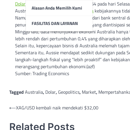
Dolar
Australia melemah melewati $0,64 pada hari Selasa
Alasan Anda Memilih Kami
Australia mempertahankan
suku bunga
kebijakannya tida
Namun, nada yang sedikit lebih dovish dari bank sentral
FASILITAS DAN LAYANAN
penurunan
suku bunga
lebih awal dari yang diantisipasi 
Minggu lalu, data menunjukkan ekonomi Australia hanya 
lebih rendah dari pertumbuhan 0,4% yang diharapkan ole
Selain itu, kepercayaan bisnis di Australia melemah ta
Sementara itu, Aussie mendapat sedikit dukungan pada 
langkah-langkah fiskal yang “lebih proaktif” dan kebija
merangsang pertumbuhan ekonomi.(azf)
Sumber: Trading Economics
Tagged
Australia
,
Dolar
,
Geopolitics
,
Market
,
Mempertahank
Post
⟵
XAG/USD kembali naik mendekati $32,00
navigation
Related Posts