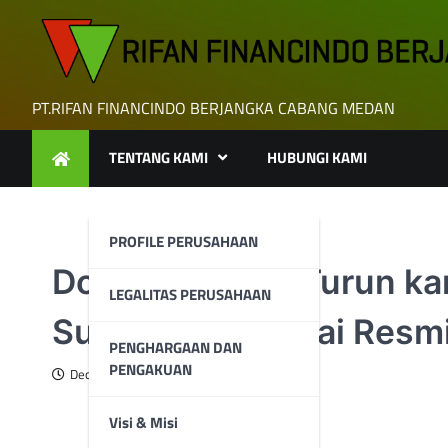
Skip
to
content
PT.RIFAN FINANCINDO BERJANGKA CABANG MEDAN
TENTANG KAMI
HUBUNGI KAMI
PROFILE PERUSAHAAN
Dolar Australia Turun 
LEGALITAS PERUSAHAAN
Suku Bunga Tunai Resm
PENGHARGAAN DAN
PENGAKUAN
December 10, 2024
Visi & Misi