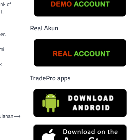
nk of
t.
Real Akun
er,
mi.
k
TradePro apps
ulanan
⟶