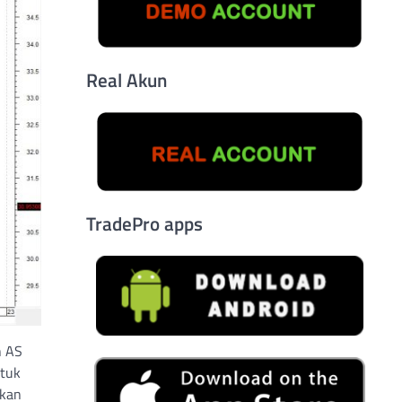
Real Akun
TradePro apps
n AS
ntuk
akan