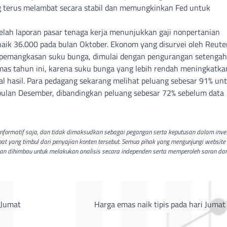
ng terus melambat secara stabil dan memungkinkan Fed untuk
telah laporan pasar tenaga kerja menunjukkan gaji nonpertanian
naik 36.000 pada bulan Oktober. Ekonom yang disurvei oleh Reute
 pemangkasan suku bunga, dimulai dengan pengurangan setengah
emas tahun ini, karena suku bunga yang lebih rendah meningkatka
 hasil. Para pedagang sekarang melihat peluang sebesar 91% un
bulan Desember, dibandingkan peluang sebesar 72% sebelum data
t informatif saja, dan tidak dimaksudkan sebagai pegangan serta keputusan dalam inve
bat yang timbul dari penyajian konten tersebut. Semua pihak yang mengunjungi website 
dan dihimbau untuk melakukan analisis secara independen serta memperoleh saran dar
 Jumat
Harga emas naik tipis pada hari Jumat