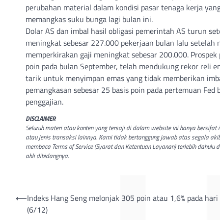
perubahan material dalam kondisi pasar tenaga kerja ya
memangkas suku bunga lagi bulan ini.
Dolar AS dan imbal hasil obligasi pemerintah AS turun se
meningkat sebesar 227.000 pekerjaan bulan lalu setelah 
memperkirakan gaji meningkat sebesar 200.000. Prospek
poin pada bulan September, telah mendukung rekor reli 
tarik untuk menyimpan emas yang tidak memberikan imbal
pemangkasan sebesar 25 basis poin pada pertemuan Fed 
penggajian.
DISCLAIMER
Seluruh materi atau konten yang tersaji di dalam website ini hanya bersifa
atau jenis transaksi lainnya. Kami tidak bertanggung jawab atas segala aki
membaca Terms of Service (Syarat dan Ketentuan Layanan) terlebih dahulu 
ahli dibidangnya.
Post
⟵
Indeks Hang Seng melonjak 305 poin atau 1,6% pada hari
(6/12)
navigation