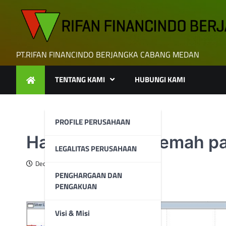
Skip
to
content
PT.RIFAN FINANCINDO BERJANGKA CABANG MEDAN
TENTANG KAMI
HUBUNGI KAMI
PROFILE PERUSAHAAN
Harga perak melemah pa
LEGALITAS PERUSAHAAN
December 9, 2024
PENGHARGAAN DAN
PENGAKUAN
Visi & Misi