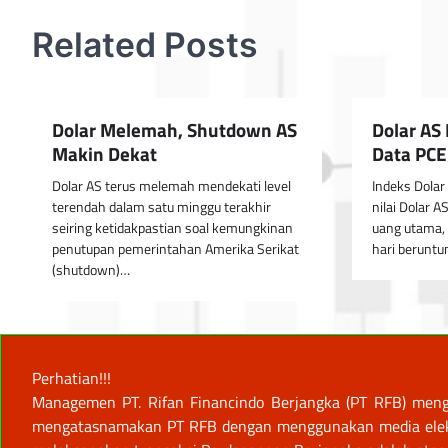
Related Posts
Dolar Melemah, Shutdown AS
Dolar AS
Makin Dekat
Data PCE
Dolar AS terus melemah mendekati level
Indeks Dolar
terendah dalam satu minggu terakhir
nilai Dolar 
seiring ketidakpastian soal kemungkinan
uang utama,
penutupan pemerintahan Amerika Serikat
hari berunt
(shutdown)…
Perhatian!!!
Managemen PT. Rifan Financindo Berjangka (PT RFB) meng
mengatasnamakan PT RFB dengan menggunakan media elektro