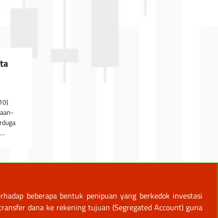
ta
10)
haan-
erduga
g…
rhadap beberapa bentuk penipuan yang berkedok investasi
ansfer dana ke rekening tujuan (Segregated Account) guna