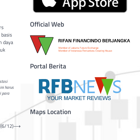
Official Web
rs
 basis
n daya
tuk
Portal Berita
stasi
ini harus
i para
Maps Location
 (6/12)
⟶