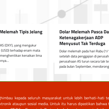
 Melemah Tipis Jelang
Dolar Melemah Pasca Da
Ketenagakerjaan ADP
Menyusut Tak Terduga
 AS (DXY), yang mengukur
AS (USD) terhadap enam mata
Dolar melemah pada hari Rabu (1/
 menghentikan kenaikan lima
setelah data penggajian di perusa
unnya…
perusahaan AS turun secara tak t
pada bulan September, mendoron
himbau kepada seluruh masyarakat untuk lebih berhati-hati te
nik ataupun sosial media. Untuk itu harus dipastikan bahwa tr