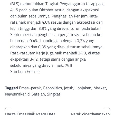
(BLS) menunjukkan Tingkat Pengangguran tetap pada
4,1% pada bulan Oktober sesuai dengan ekspektasi
dan bulan sebelumnya; Penghasilan Per Jam Rata-
rata naik menjadi 4,0% sesuai dengan ekspektasi dan
lebih tinggi dari 3,9% yang direvisi turun pada bulan
September dan penghasilan per jam secara bulan ke
bulan naik 0,4% dibandingkan dengan 0,3% yang
diharapkan dan 0,3% yang direvisi turun sebelumnya.
Rata-rata Jam Kerja juga naik menjadi 34,3, di atas
ekspektasi 34,2, tetapi sama dengan angka
sebelumnya yang direvisi naik. (Arl)
Sumber : Fxstreet
Tagged
Emas–perak
,
Geopolitics
,
Jatuh
,
Lonjakan
,
Market
,
Newsmaker.id
,
Setelah
,
Singkat
Post
⟵
⟶
Harga Emas Naik Pasca Data
Perak diperdagangkan