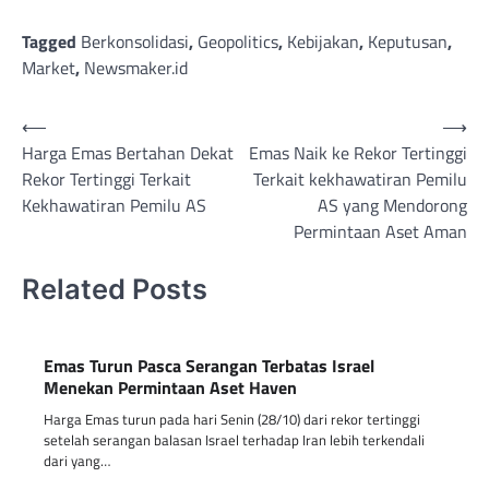
Tagged
Berkonsolidasi
,
Geopolitics
,
Kebijakan
,
Keputusan
,
Market
,
Newsmaker.id
Post
⟵
⟶
Harga Emas Bertahan Dekat
Emas Naik ke Rekor Tertinggi
navigation
Rekor Tertinggi Terkait
Terkait kekhawatiran Pemilu
Kekhawatiran Pemilu AS
AS yang Mendorong
Permintaan Aset Aman
Related Posts
Emas Turun Pasca Serangan Terbatas Israel
Menekan Permintaan Aset Haven
Harga Emas turun pada hari Senin (28/10) dari rekor tertinggi
setelah serangan balasan Israel terhadap Iran lebih terkendali
dari yang…