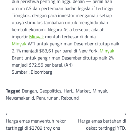
dua peristiwa penting minggu depan — pemilihan
umum AS dan pertemuan badan legislatif tertinggi
Tiongkok, dengan para investor mengamati setiap
upaya stimulus tambahan untuk menghidupkan
kembali ekonomi. Negara Asia tersebut adalah
importir
Minyak
mentah terbesar di dunia.
Minyak
WTI untuk pengiriman Desember ditutup naik
2,1% menjadi $68,61 per barel di New York.
Minyak
Brent untuk pengiriman Desember ditutup naik 2%
menjadi $72,55 per barel. (Arl)
Sumber : Bloomberg
Tagged
Dengan
,
Geopolitics
,
Hari,
,
Market
,
Minyak
,
Newsmaker.id
,
Penurunan
,
Rebound
Post
⟵
⟶
Harga emas menyentuh rekor
Harga emas bertahan di
navigation
tertinggi di $2789 troy ons
dekat tertinggi YTD,