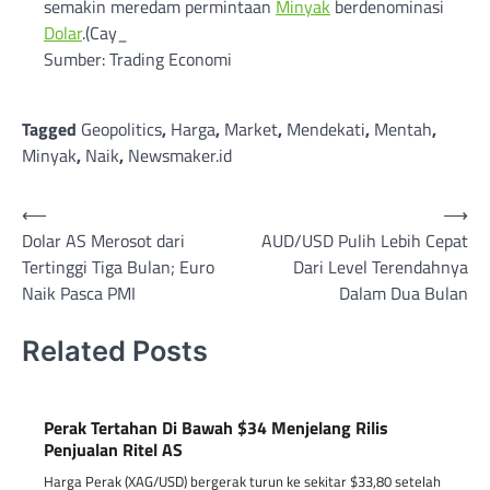
semakin meredam permintaan
Minyak
berdenominasi
Dolar
.(Cay_
Sumber: Trading Economi
Tagged
Geopolitics
,
Harga
,
Market
,
Mendekati
,
Mentah
,
Minyak
,
Naik
,
Newsmaker.id
Post
⟵
⟶
Dolar AS Merosot dari
AUD/USD Pulih Lebih Cepat
navigation
Tertinggi Tiga Bulan; Euro
Dari Level Terendahnya
Naik Pasca PMI
Dalam Dua Bulan
Related Posts
Perak Tertahan Di Bawah $34 Menjelang Rilis
Penjualan Ritel AS
Harga Perak (XAG/USD) bergerak turun ke sekitar $33,80 setelah