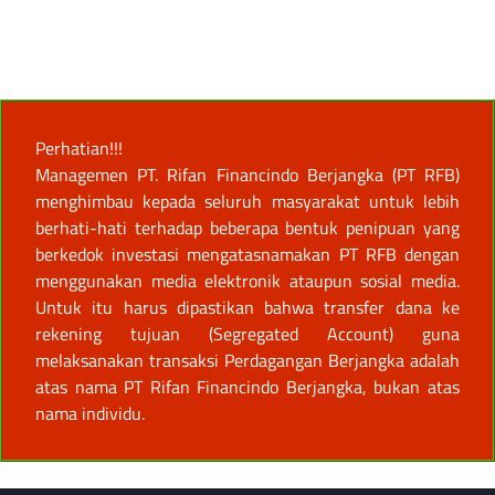
Perhatian!!!
Managemen PT. Rifan Financindo Berjangka (PT RFB)
menghimbau kepada seluruh masyarakat untuk lebih
berhati-hati terhadap beberapa bentuk penipuan yang
berkedok investasi mengatasnamakan PT RFB dengan
menggunakan media elektronik ataupun sosial media.
Untuk itu harus dipastikan bahwa transfer dana ke
rekening tujuan (Segregated Account) guna
melaksanakan transaksi Perdagangan Berjangka adalah
atas nama PT Rifan Financindo Berjangka, bukan atas
nama individu.