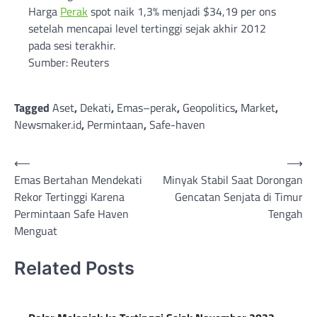
Harga
Perak
spot naik 1,3% menjadi $34,19 per ons
setelah mencapai level tertinggi sejak akhir 2012
pada sesi terakhir.
Sumber: Reuters
Tagged
Aset
,
Dekati
,
Emas–perak
,
Geopolitics
,
Market
,
Newsmaker.id
,
Permintaan
,
Safe-haven
Post
⟵
⟶
Emas Bertahan Mendekati
Minyak Stabil Saat Dorongan
navigation
Rekor Tertinggi Karena
Gencatan Senjata di Timur
Permintaan Safe Haven
Tengah
Menguat
Related Posts