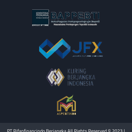
PT Rifanfinancindo Berjangka All Rights Reserved © 2023 |