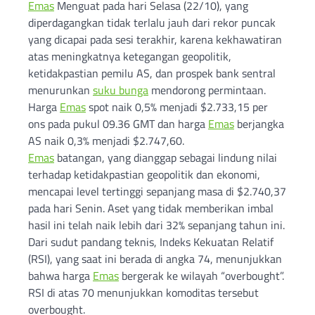
Emas
Menguat pada hari Selasa (22/10), yang
diperdagangkan tidak terlalu jauh dari rekor puncak
yang dicapai pada sesi terakhir, karena kekhawatiran
atas meningkatnya ketegangan geopolitik,
ketidakpastian pemilu AS, dan prospek bank sentral
menurunkan
suku bunga
mendorong permintaan.
Harga
Emas
spot naik 0,5% menjadi $2.733,15 per
ons pada pukul 09.36 GMT dan harga
Emas
berjangka
AS naik 0,3% menjadi $2.747,60.
Emas
batangan, yang dianggap sebagai lindung nilai
terhadap ketidakpastian geopolitik dan ekonomi,
mencapai level tertinggi sepanjang masa di $2.740,37
pada hari Senin. Aset yang tidak memberikan imbal
hasil ini telah naik lebih dari 32% sepanjang tahun ini.
Dari sudut pandang teknis, Indeks Kekuatan Relatif
(RSI), yang saat ini berada di angka 74, menunjukkan
bahwa harga
Emas
bergerak ke wilayah “overbought”.
RSI di atas 70 menunjukkan komoditas tersebut
overbought.