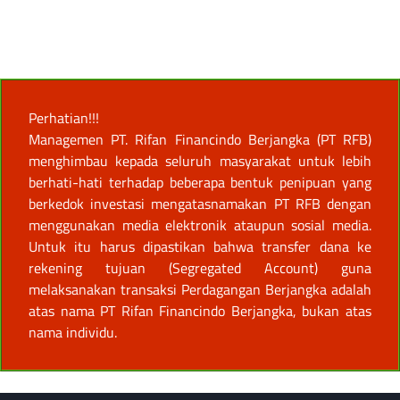
Perhatian!!!
Managemen PT. Rifan Financindo Berjangka (PT RFB)
menghimbau kepada seluruh masyarakat untuk lebih
berhati-hati terhadap beberapa bentuk penipuan yang
berkedok investasi mengatasnamakan PT RFB dengan
menggunakan media elektronik ataupun sosial media.
Untuk itu harus dipastikan bahwa transfer dana ke
rekening tujuan (Segregated Account) guna
melaksanakan transaksi Perdagangan Berjangka adalah
atas nama PT Rifan Financindo Berjangka, bukan atas
nama individu.