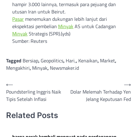
hampir 3.000 lainnya, termasuk para pejuang dan
utusan Iran untuk Beirut.
Pasar
menemukan dukungan lebih lanjut dari
ekspektasi pembelian
Minyak
AS untuk Cadangan
Minyak
Strategis (SPR).(yds)
Sumber: Reuters
Tagged
Bersiap
,
Geopolitics
,
Hari,
,
Kenaikan
,
Market
,
Mengakhiri
,
Minyak
,
Newsmaker.id
Post
⟵
⟶
Poundsterling Inggris Naik
Dolar Melemah Terhadap Yen
navigation
Tipis Setelah Inflasi
Jelang Keputusan Fed
Related Posts
harga perak kembali menguat pada perdagangan