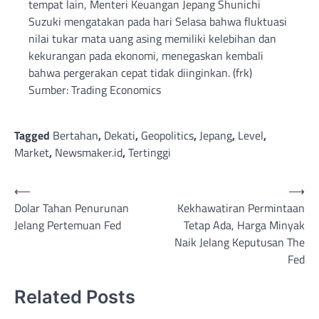
tempat lain, Menteri Keuangan Jepang Shunichi
Suzuki mengatakan pada hari Selasa bahwa fluktuasi
nilai tukar mata uang asing memiliki kelebihan dan
kekurangan pada ekonomi, menegaskan kembali
bahwa pergerakan cepat tidak diinginkan. (frk)
Sumber: Trading Economics
Tagged
Bertahan
,
Dekati
,
Geopolitics
,
Jepang
,
Level
,
Market
,
Newsmaker.id
,
Tertinggi
Post
⟵
⟶
Dolar Tahan Penurunan
Kekhawatiran Permintaan
navigation
Jelang Pertemuan Fed
Tetap Ada, Harga Minyak
Naik Jelang Keputusan The
Fed
Related Posts