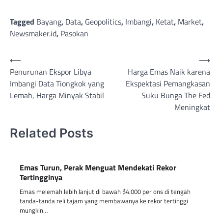
Tagged
Bayang
,
Data
,
Geopolitics
,
Imbangi
,
Ketat
,
Market
,
Newsmaker.id
,
Pasokan
Post
⟵
⟶
Penurunan Ekspor Libya
Harga Emas Naik karena
navigation
Imbangi Data Tiongkok yang
Ekspektasi Pemangkasan
Lemah, Harga Minyak Stabil
Suku Bunga The Fed
Meningkat
Related Posts
Emas Turun, Perak Menguat Mendekati Rekor
Tertingginya
Emas melemah lebih lanjut di bawah $4.000 per ons di tengah
tanda-tanda reli tajam yang membawanya ke rekor tertinggi
mungkin…