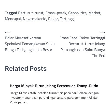
Tagged
Berturut-turut
,
Emas–perak
,
Geopolitics
,
Market
,
Mencapai
,
Newsmaker.id
,
Rekor
,
Tertinggi
Post
⟵
⟶
Dolar Merosot karena
Emas Capai Rekor Tertinggi
navigation
Spekulasi Pemangkasan Suku
Berturut-turut Jelang
Bunga Fed yang Lebih Besar
Pemangkasan Suku Bunga
The Fed
Related Posts
Harga Minyak Turun Jelang Pertemuan Trump-Putin
Harga Minyak stabil setelah turun tipis pada hari Selasa, dengan
investor menantikan perundingan antara para pemimpin AS dan
Rusia pada…