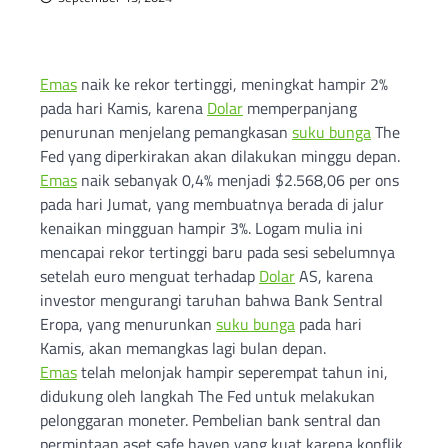
Emas
naik ke rekor tertinggi, meningkat hampir 2%
pada hari Kamis, karena
Dolar
memperpanjang
penurunan menjelang pemangkasan
suku bunga
The
Fed yang diperkirakan akan dilakukan minggu depan.
Emas
naik sebanyak 0,4% menjadi $2.568,06 per ons
pada hari Jumat, yang membuatnya berada di jalur
kenaikan mingguan hampir 3%. Logam mulia ini
mencapai rekor tertinggi baru pada sesi sebelumnya
setelah euro menguat terhadap
Dolar
AS, karena
investor mengurangi taruhan bahwa Bank Sentral
Eropa, yang menurunkan
suku bunga
pada hari
Kamis, akan memangkas lagi bulan depan.
Emas
telah melonjak hampir seperempat tahun ini,
didukung oleh langkah The Fed untuk melakukan
pelonggaran moneter. Pembelian bank sentral dan
permintaan aset safe haven yang kuat karena konflik