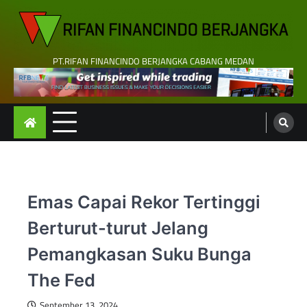
Skip
to
content
PT.RIFAN FINANCINDO BERJANGKA CABANG MEDAN
Emas Capai Rekor Tertinggi
Berturut-turut Jelang
Pemangkasan Suku Bunga
The Fed
September 13, 2024