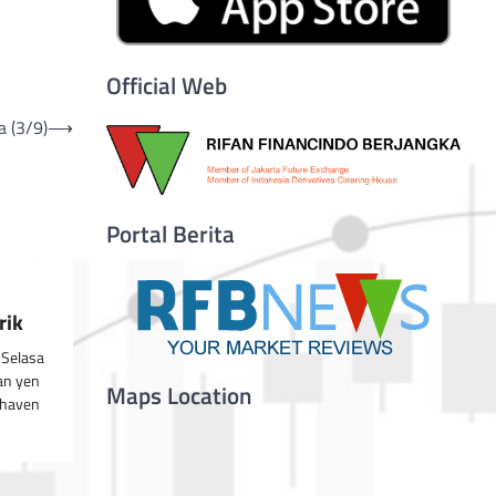
Official Web
a (3/9)
⟶
Portal Berita
rik
 Selasa
an yen
Maps Location
 haven