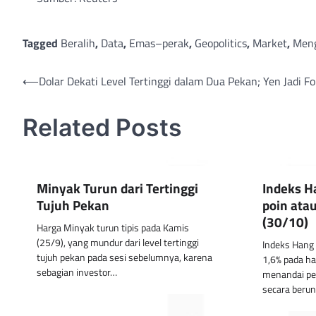
Tagged
Beralih
,
Data
,
Emas–perak
,
Geopolitics
,
Market
,
Meng
Post
⟵
Dolar Dekati Level Tertinggi dalam Dua Pekan; Yen Jadi F
navigation
Related Posts
Minyak Turun dari Tertinggi
Indeks H
Tujuh Pekan
poin ata
(30/10)
Harga Minyak turun tipis pada Kamis
(25/9), yang mundur dari level tertinggi
Indeks Hang 
tujuh pekan pada sesi sebelumnya, karena
1,6% pada ha
sebagian investor…
menandai pe
secara beru