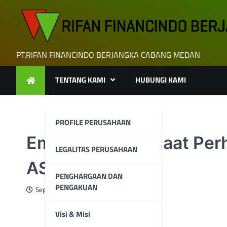
Skip
to
content
PT.RIFAN FINANCINDO BERJANGKA CABANG MEDAN
TENTANG KAMI
HUBUNGI KAMI
PROFILE PERUSAHAAN
Emas Menguat saat Perha
LEGALITAS PERUSAHAAN
AS
PENGHARGAAN DAN
PENGAKUAN
September 3, 2024
Visi & Misi