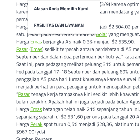
Harga
Emas
naik tipis pada hari Selasa (3/9) karena op
Alasan Anda Memilih Kami
karena perhatian beralih ke data pekerjaan mendatang 
pemangkasan
suku bunga
.
FASILITAS DAN LAYANAN
Harga
Emas
spot naik sekitar 0,2% menjadi $2.504,02 per
satu pekan pada sesi terakhir karena
Dolar
yang menguat.
Harga
Emas
berjangka AS naik 0,3% menjadi $2.535,90.
Pasar
(
Emas
) sedikit terpecah antara perdebatan di AS 
September dan dalam dua pertemuan berikutnya,” kata ana
Saat ini, para pedagang melihat peluang 31% untuk pem
Fed pada tanggal 17-18 September dan peluang 69% untuk
penggajian AS pada hari Jumat khususnya karena survei 
menjadi perhatian para pedagang untuk mendapatkan pe
“
Pasar
tenaga kerja tampaknya kini sedikit lebih khawat
bulan terakhir. Apakah hal ini juga terjadi pada bulan Agu
Harga
Emas
batangan telah naik 21% sepanjang tahun ini,
sepanjang sejarah di $2.531,60 per ons pada tanggal 20 A
Harga
Perak
spot turun 0,5% menjadi $28,36, platinum tu
$967,00.(yds)
Sumber: Reuters