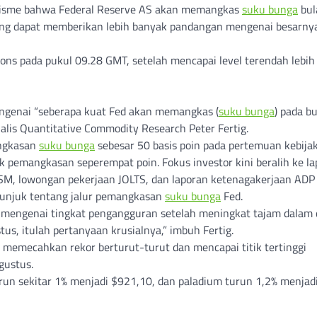
timisme bahwa Federal Reserve AS akan memangkas
suku bunga
bul
yang dapat memberikan lebih banyak pandangan mengenai besarny
 ons pada pukul 09.28 GMT, setelah mencapai level terendah lebih 
mengenai “seberapa kuat Fed akan memangkas (
suku bunga
) pada b
lis Quantitative Commodity Research Peter Fertig.
angkasan
suku bunga
sebesar 50 basis poin pada pertemuan kebija
 pemangkasan seperempat poin. Fokus investor kini beralih ke la
ISM, lowongan pekerjaan JOLTS, dan laporan ketenagakerjaan ADP
tunjuk tentang jalur pemangkasan
suku bunga
Fed.
ir mengenai tingkat pengangguran setelah meningkat tajam dalam
stus, itulah pertanyaan krusialnya,” imbuh Fertig.
 memecahkan rekor berturut-turut dan mencapai titik tertinggi
gustus.
run sekitar 1% menjadi $921,10, dan paladium turun 1,2% menjad