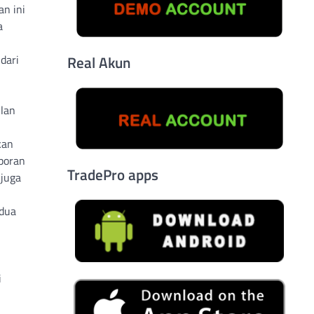
an ini
a
dari
Real Akun
ulan
kan
poran
TradePro apps
 juga
 dua
i