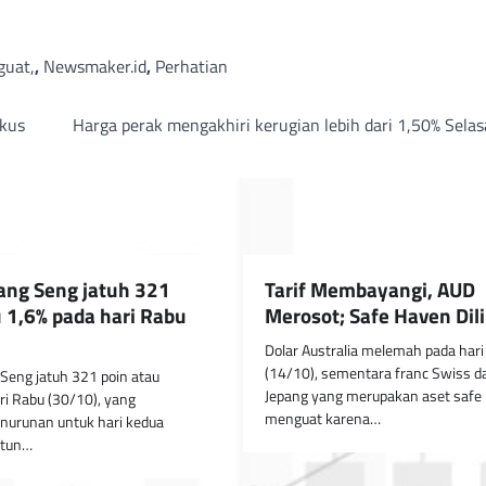
uat,
,
Newsmaker.id
,
Perhatian
okus
Harga perak mengakhiri kerugian lebih dari 1,50% Selas
ang Seng jatuh 321
Tarif Membayangi, AUD
u 1,6% pada hari Rabu
Merosot; Safe Haven Dili
Dolar Australia melemah pada hari
(14/10), sementara franc Swiss d
Seng jatuh 321 poin atau
Jepang yang merupakan aset safe
ri Rabu (30/10), yang
menguat karena…
nurunan untuk hari kedua
ntun…