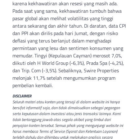
karena kekhawatiran akan resesi yang masih ada.
Pada saat yang sama, kekhawatiran tumbuh bahwa
pasar global akan melihat volatilitas yang tinggi
antara sekarang dan akhir tahun. Di daratan, data CPI
dan PPI akan dirilis pada hari Jumat, dengan risiko
deflasi yang terus berlanjut dalam menghadapi
permintaan yang lesu dan sentimen konsumen yang
memudar. Tingyi (Kepulauan Cayman) merosot 7,0%,
diikuti oleh H World Group (-6,3%), Prada Spa (-4,2%),
dan Trip. Com (-3,5%). Sebaliknya, Swire Properties
melonjak 11,7% setelah mengumumkan program
pembelian kembali.
DISCLAIMER
Seluruh materi atau konten yang tersaji di dalam website ini hanya
bersifat informatif saja, dan tidak dimaksudkan sebagai pegangan
serta keputusan dalam investasi atau jenis transaksi lainnya. Kami
tidak bertanggung jawab atas segala akibat yang timbul dari
penyajian konten tersebut. Semua pihak yang mengunjungi website ini
harus membaca Terms of Service (Syarat dan Ketentuan Layanan)
terlebih dahulu dan dihimbau untuk melakukan analisis secara