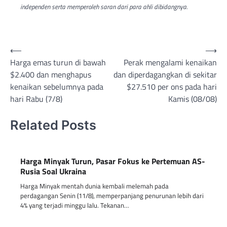
independen serta memperoleh saran dari para ahli dibidangnya.
Post
⟵
⟶
Harga emas turun di bawah
Perak mengalami kenaikan
navigation
$2.400 dan menghapus
dan diperdagangkan di sekitar
kenaikan sebelumnya pada
$27.510 per ons pada hari
hari Rabu (7/8)
Kamis (08/08)
Related Posts
Harga Minyak Turun, Pasar Fokus ke Pertemuan AS-
Rusia Soal Ukraina
Harga Minyak mentah dunia kembali melemah pada
perdagangan Senin (11/8), memperpanjang penurunan lebih dari
4% yang terjadi minggu lalu. Tekanan…