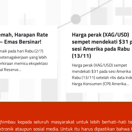
emah, Harapan Rate
Harga perak (XAG/USD)
 – Emas Bersinar!
sempet mendekati $31 
sesi Amerika pada Rabu
aik pada hari Rabu (2/7)
(13/11)
ketenagakerjaan yang lebih
erkiraan memicu ekspektasi
Harga perak (XAG/USD) sempet
al Reserve…
mendekati $31 pada sesi Amerika
Rabu (13/11) setelah rilis data Ind
Harga Konsumen (CPI) Amerika…
himbau kepada seluruh masyarakat untuk lebih berhati-hati te
nik ataupun sosial media. Untuk itu harus dipastikan bahwa tr