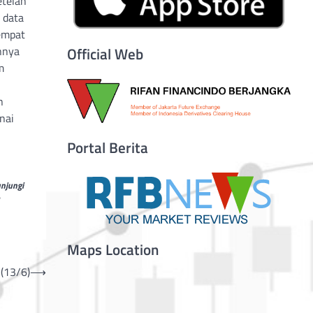
etelah
 data
empat
nnya
Official Web
m
n
nai
Portal Berita
unjungi
Maps Location
 (13/6)
⟶