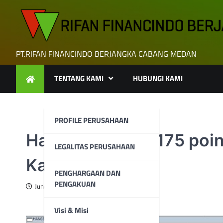
Skip
to
content
PT.RIFAN FINANCINDO BERJANGKA CABANG MEDAN
TENTANG KAMI
HUBUNGI KAMI
PROFILE PERUSAHAAN
Hang Seng naik 175 poin
LEGALITAS PERUSAHAAN
Kamis (13/06)
PENGHARGAAN DAN
PENGAKUAN
June 14, 2024
Visi & Misi