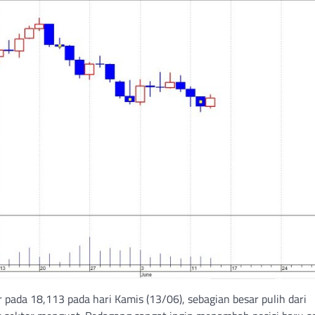
pada 18,113 pada hari Kamis (13/06), sebagian besar pulih dari