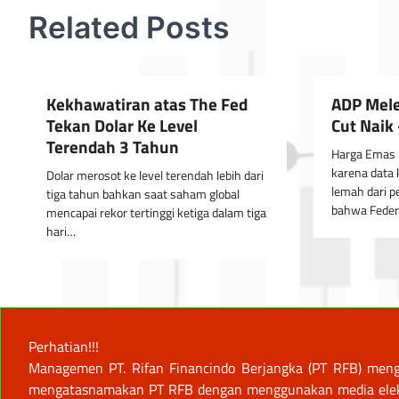
Related Posts
Kekhawatiran atas The Fed
ADP Mel
Tekan Dolar Ke Level
Cut Naik
Terendah 3 Tahun
Harga Emas n
karena data 
Dolar merosot ke level terendah lebih dari
lemah dari p
tiga tahun bahkan saat saham global
bahwa Feder
mencapai rekor tertinggi ketiga dalam tiga
hari…
Perhatian!!!
Managemen PT. Rifan Financindo Berjangka (PT RFB) meng
mengatasnamakan PT RFB dengan menggunakan media elektro