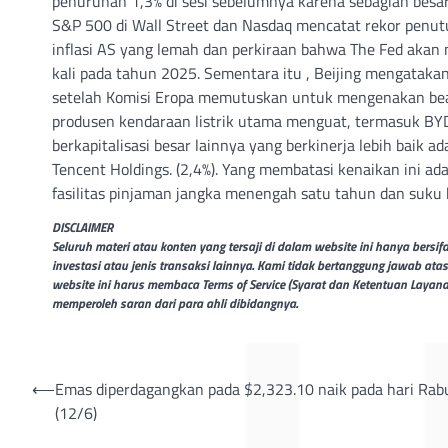
penurunan 1,3% di sesi sebelumnya karena sebagian besa
S&P 500 di Wall Street dan Nasdaq mencatat rekor penutu
inflasi AS yang lemah dan perkiraan bahwa The Fed akan
kali pada tahun 2025. Sementara itu , Beijing mengatak
setelah Komisi Eropa memutuskan untuk mengenakan bea 
produsen kendaraan listrik utama menguat, termasuk BYD 
berkapitalisasi besar lainnya yang berkinerja lebih baik ad
Tencent Holdings. (2,4%). Yang membatasi kenaikan ini 
fasilitas pinjaman jangka menengah satu tahun dan suku
DISCLAIMER
Seluruh materi atau konten yang tersaji di dalam website ini hanya bers
investasi atau jenis transaksi lainnya. Kami tidak bertanggung jawab ata
website ini harus membaca Terms of Service (Syarat dan Ketentuan Layan
memperoleh saran dari para ahli dibidangnya.
Post
⟵
Emas diperdagangkan pada $2,323.10 naik pada hari Rab
(12/6)
navigation