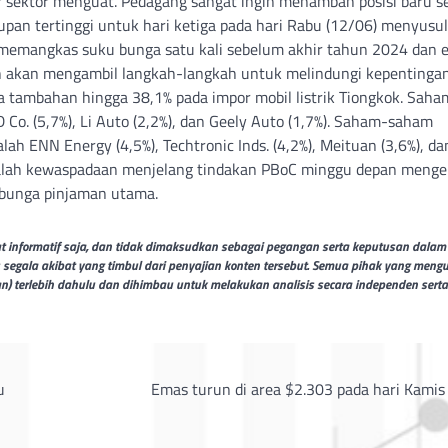
r sektor menguat. Pedagang sangat ingin menambah posisi baru s
pan tertinggi untuk hari ketiga pada hari Rabu (12/06) menyusul
 memangkas suku bunga satu kali sebelum akhir tahun 2024 dan 
an akan mengambil langkah-langkah untuk melindungi kepentinga
tambahan hingga 38,1% pada impor mobil listrik Tiongkok. Saha
Co. (5,7%), Li Auto (2,2%), dan Geely Auto (1,7%). Saham-saham
alah ENN Energy (4,5%), Techtronic Inds. (4,2%), Meituan (3,6%), da
adalah kewaspadaan menjelang tindakan PBoC minggu depan menge
 bunga pinjaman utama.
ifat informatif saja, dan tidak dimaksudkan sebagai pegangan serta keputusan dalam
s segala akibat yang timbul dari penyajian konten tersebut. Semua pihak yang meng
an) terlebih dahulu dan dihimbau untuk melakukan analisis secara independen serta
u
Emas turun di area $2.303 pada hari Kamis