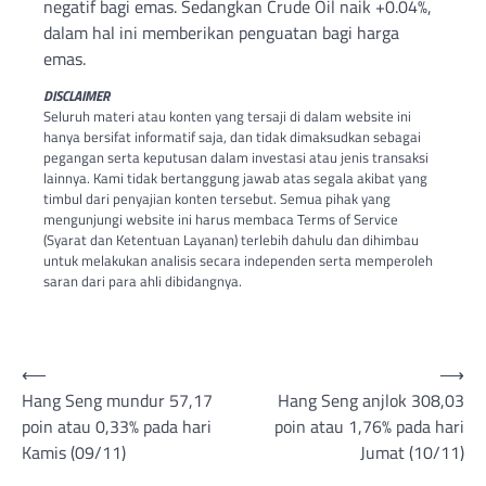
negatif bagi emas. Sedangkan Crude Oil naik +0.04%,
dalam hal ini memberikan penguatan bagi harga
emas.
DISCLAIMER
Seluruh materi atau konten yang tersaji di dalam website ini
hanya bersifat informatif saja, dan tidak dimaksudkan sebagai
pegangan serta keputusan dalam investasi atau jenis transaksi
lainnya. Kami tidak bertanggung jawab atas segala akibat yang
timbul dari penyajian konten tersebut. Semua pihak yang
mengunjungi website ini harus membaca Terms of Service
(Syarat dan Ketentuan Layanan) terlebih dahulu dan dihimbau
untuk melakukan analisis secara independen serta memperoleh
saran dari para ahli dibidangnya.
Post
⟵
⟶
Hang Seng mundur 57,17
Hang Seng anjlok 308,03
navigation
poin atau 0,33% pada hari
poin atau 1,76% pada hari
Kamis (09/11)
Jumat (10/11)