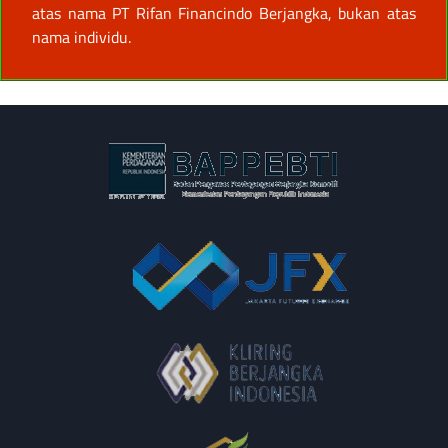
atas nama PT Rifan Financindo Berjangka, bukan atas
nama individu.