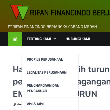
Skip
to
content
PT.RIFAN FINANCINDO BERJANGKA CABANG MEDAN
TENTANG KAMI
HUBUNGI KAMI
PROFILE PERUSAHAAN
Harga emas masih turun
LEGALITAS PERUSAHAAN
penutupan perdagangan
PENGHARGAAN DAN
PENGAKUAN
EMAS MASIH TURUN
Visi & Misi
August 21, 2023