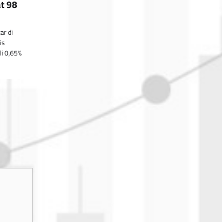
at 98
ar di
is
li 0,65%