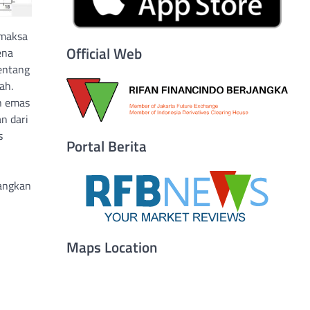
emaksa
Official Web
ena
entang
ah.
n emas
n dari
s
Portal Berita
dangkan
Maps Location