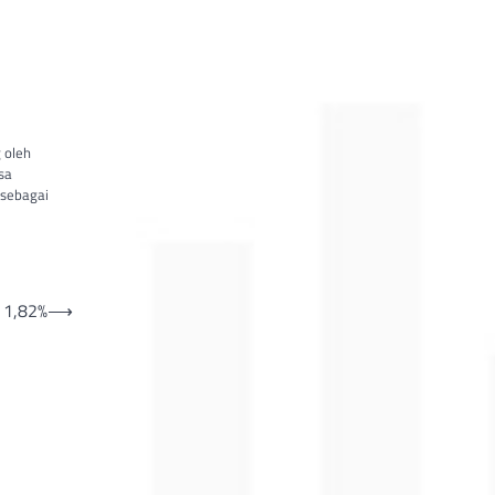
 oleh
sa
 sebagai
 1,82%
⟶