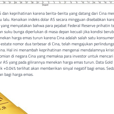
 AS dan keprihatinan karena berita-berita yang datang dari Cina m
u lalu. Kenaikan indeks dolar AS secara mingguan disebabkan kar
yang menyatakan bahwa para pejabat Federal Reserve prihatin t
n suku bunga diperlukan di masa depan kecuali jika kondisi berub
enekan harga emas turun karena Cina adalah salah satu konsume
l-estate nomor dua terbesar di Cina, telah mengajukan perlindunga
Cina. Hal ini menambah keprihatinan mengenai mendalamnya krisi
nomian di negara Cina yang memaksa para investor untuk mencari
ar AS yang pada gilirannya menekan harga emas turun. Data Gold
ik +0.04% terlihat akan memberikan sinyal negatif bagi emas. Se
an bagi harga emas.